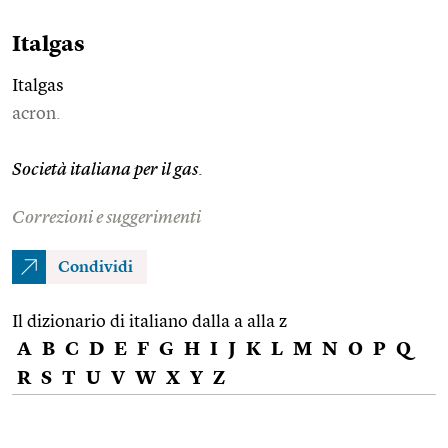
Italgas
Italgas
acron.
Società italiana per il gas
.
Correzioni e suggerimenti
Condividi
Il dizionario di italiano dalla a alla z
A
B
C
D
E
F
G
H
I
J
K
L
M
N
O
P
Q
R
S
T
U
V
W
X
Y
Z