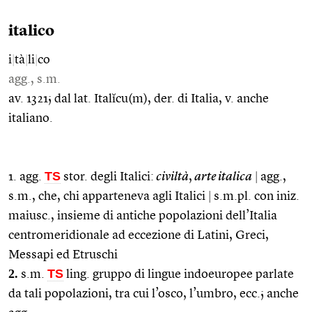
italico
i
|
tà
|
li
|
co
agg., s.m.
av. 1321; dal lat. Italĭcu(m), der. di Italia, v. anche
italiano.
TS
1. agg.
stor. degli Italici:
civiltà
,
arte italica
|
agg.,
s.m., che, chi apparteneva agli Italici
|
s.m.pl. con iniz.
maiusc., insieme di antiche popolazioni dell’Italia
centromeridionale ad eccezione di Latini, Greci,
Messapi ed Etruschi
2.
TS
s.m.
ling. gruppo di lingue indoeuropee parlate
da tali popolazioni, tra cui l’osco, l’umbro, ecc.; anche