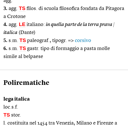
agg.
3.
TS
agg.
filos. di scuola filosofica fondata da Pitagora
a Crotone
4.
LE
agg.
italiano:
in quella parte de la terra prava
|
italica
(Dante)
5.
TS
s.m.
paleograf., tipogr. =>
corsivo
6.
TS
s.m.
gastr. tipo di formaggio a pasta molle
simile al belpaese
Polirematiche
lega italica
loc.s.f.
TS
stor.
l. costituita nel 1454 tra Venezia, Milano e Firenze a