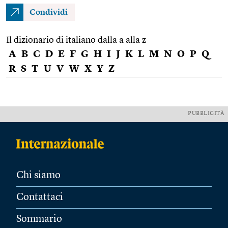
Condividi
Il dizionario di italiano dalla a alla z
A
B
C
D
E
F
G
H
I
J
K
L
M
N
O
P
Q
R
S
T
U
V
W
X
Y
Z
PUBBLICITÀ
Chi siamo
Contattaci
Sommario