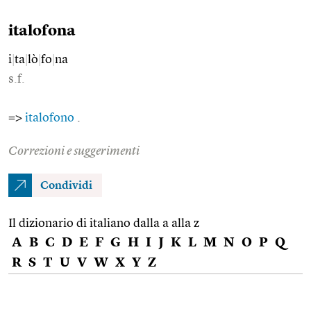
italofona
i
|
ta
|
lò
|
fo
|
na
s.f.
=>
italofono
.
Correzioni e suggerimenti
Condividi
Il dizionario di italiano dalla a alla z
A
B
C
D
E
F
G
H
I
J
K
L
M
N
O
P
Q
R
S
T
U
V
W
X
Y
Z