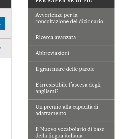
PER SAPERNE DI PIÙ
Avvertenze per la
consultazione del dizionario
A
Ricerca avanzata
Abbreviazioni
Il gran mare delle parole
È irresistibile l’ascesa degli
anglismi?
Un premio alla capacità di
adattamento
Il Nuovo vocabolario di base
della lingua italiana