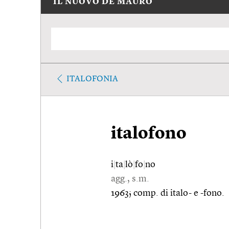
IL NUOVO DE MAURO
ITALOFONIA
italofono
i
|
ta
|
lò
|
fo
|
no
agg., s.m.
1963; comp. di italo- e -fono.