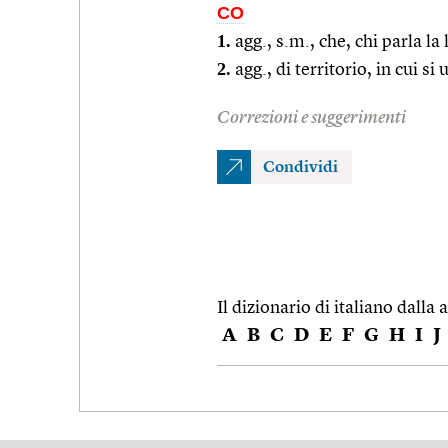
CO
1.
agg., s.m., che, chi parla la 
2.
agg., di territorio, in cui s
Correzioni e suggerimenti
Condividi
Il dizionario di italiano dalla a
A
B
C
D
E
F
G
H
I
J