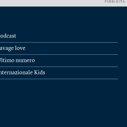
PUBBLICITÀ
odcast
avage love
ltimo numero
nternazionale Kids