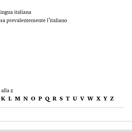
lingua italiana
i usa prevalentemente l’italiano
 alla z
K
L
M
N
O
P
Q
R
S
T
U
V
W
X
Y
Z