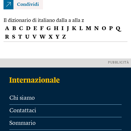
Condividi
Il dizionario di italiano dalla a alla z
A
B
C
D
E
F
G
H
I
J
K
L
M
N
O
P
Q
R
S
T
U
V
W
X
Y
Z
PUBBLICITÀ
Chi siamo
Contattaci
Sommario