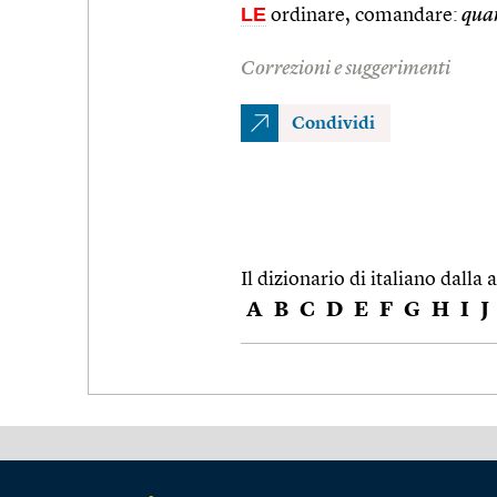
LE
ordinare, comandare:
quan
Correzioni e suggerimenti
Condividi
Il dizionario di italiano dalla a
A
B
C
D
E
F
G
H
I
J