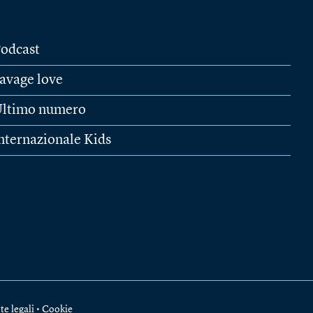
odcast
avage love
ltimo numero
nternazionale Kids
te legali
•
Cookie