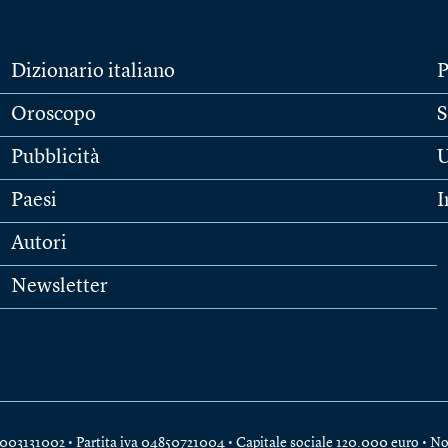
Dizionario italiano
P
Oroscopo
S
Pubblicità
U
Paesi
I
Autori
Newsletter
e 04003131002 • Partita iva 04850721004 • Capitale sociale 120.000 euro •
No