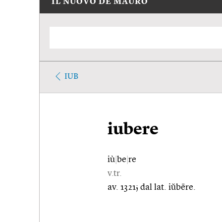
IL NUOVO DE MAURO
IUB
iubere
iù
|
be
|
re
v.tr.
av. 1321; dal lat. iŭbēre.