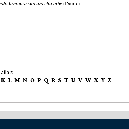
do Iunone a sua ancella iube
(Dante)
 alla z
K
L
M
N
O
P
Q
R
S
T
U
V
W
X
Y
Z