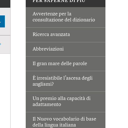
PER SAPERNE DI PIÙ
Avvertenze per la
consultazione del dizionario
A
Ricerca avanzata
Abbreviazioni
Il gran mare delle parole
È irresistibile l’ascesa degli
anglismi?
Un premio alla capacità di
adattamento
Il Nuovo vocabolario di base
della lingua italiana