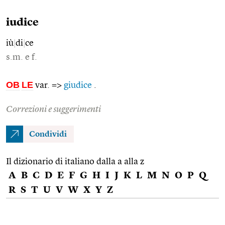
iudice
iù
|
di
|
ce
s.m. e f.
OB
LE
var. =>
giudice
.
Correzioni e suggerimenti
Condividi
Il dizionario di italiano dalla a alla z
A
B
C
D
E
F
G
H
I
J
K
L
M
N
O
P
Q
R
S
T
U
V
W
X
Y
Z