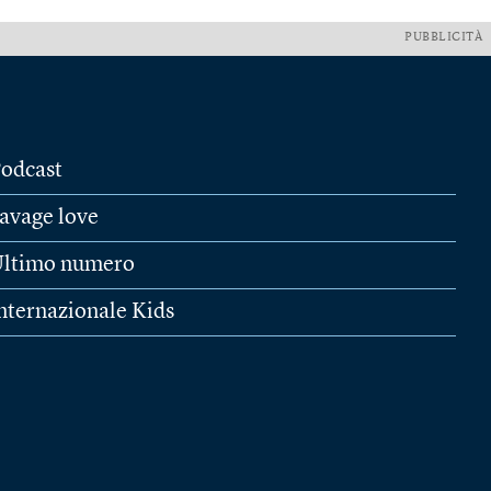
PUBBLICITÀ
odcast
avage love
ltimo numero
nternazionale Kids