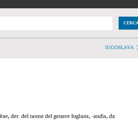
CERC
IUGOSLAVA
acĕae, der. del nome del genere Iuglans, -andis, da