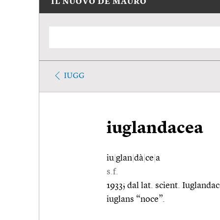
IL NUOVO DE MAURO
IUGG
iuglandacea
iu
|
glan
|
dà
|
ce
|
a
s.f.
1933; dal lat. scient. Iugland
iuglans “noce”.