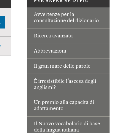
PER SAPERNE DI PIÙ
Avvertenze per la
consultazione del dizionario
A
Ricerca avanzata
Abbreviazioni
Il gran mare delle parole
È irresistibile l’ascesa degli
anglismi?
Un premio alla capacità di
adattamento
Il Nuovo vocabolario di base
della lingua italiana