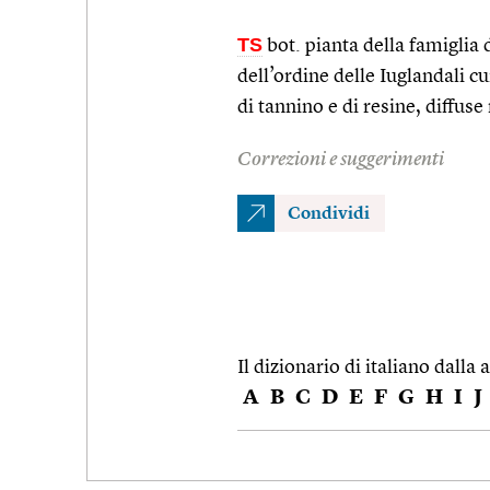
TS
bot. pianta della famiglia
dell’ordine delle Iuglandali 
di tannino e di resine, diffuse
Correzioni e suggerimenti
Condividi
Il dizionario di italiano dalla a
A
B
C
D
E
F
G
H
I
J