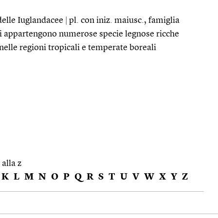
 delle Iuglandacee
|
pl. con iniz. maiusc., famiglia
cui appartengono numerose specie legnose ricche
 nelle regioni tropicali e temperate boreali
 alla z
K
L
M
N
O
P
Q
R
S
T
U
V
W
X
Y
Z