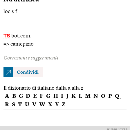
loc.s.f.
TS
bot.com.
=>
camepizio
Correzioni e suggerimenti
Condividi
Il dizionario di italiano dalla a alla z
A
B
C
D
E
F
G
H
I
J
K
L
M
N
O
P
Q
R
S
T
U
V
W
X
Y
Z