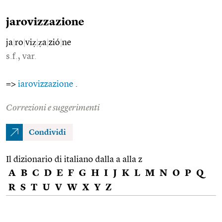
jarovizzazione
ja
|
ro
|
viẓ
|
ẓa
|
zió
|
ne
s.f., var.
=>
iarovizzazione
.
Correzioni e suggerimenti
Condividi
Il dizionario di italiano dalla a alla z
A
B
C
D
E
F
G
H
I
J
K
L
M
N
O
P
Q
R
S
T
U
V
W
X
Y
Z