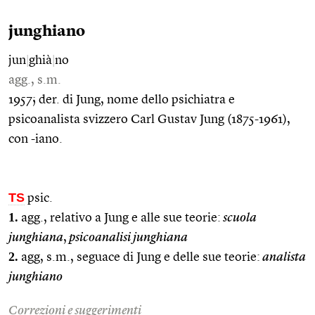
junghiano
jun
|
ghià
|
no
agg., s.m.
1957; der. di Jung, nome dello psichiatra e
psicoanalista svizzero Carl Gustav Jung (1875-1961),
con -iano.
TS
psic.
1.
agg., relativo a Jung e alle sue teorie:
scuola
junghiana
,
psicoanalisi junghiana
2.
agg, s.m., seguace di Jung e delle sue teorie:
analista
junghiano
Correzioni e suggerimenti