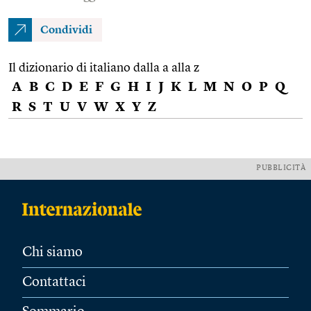
Condividi
Il dizionario di italiano dalla a alla z
A
B
C
D
E
F
G
H
I
J
K
L
M
N
O
P
Q
R
S
T
U
V
W
X
Y
Z
PUBBLICITÀ
Chi siamo
Contattaci