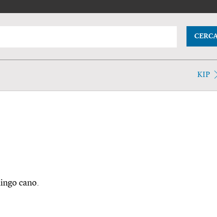
CERC
KIP
dingo cano.