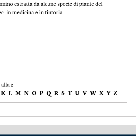
nino estratta da alcune specie di piante del
c. in medicina e in tintoria
 alla z
K
L
M
N
O
P
Q
R
S
T
U
V
W
X
Y
Z