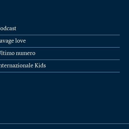
odcast
avage love
ltimo numero
nternazionale Kids