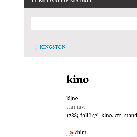
IL NUOVO DE MAURO
KINGSTON
kino
kì
|
no
s.m.inv.
1788; dall’ingl. kino, cfr. man
TS
chim.