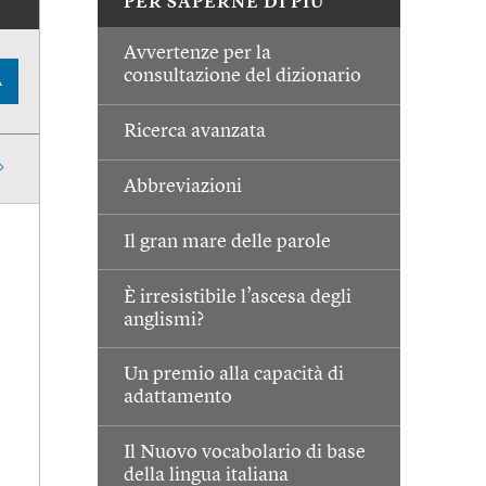
PER SAPERNE DI PIÙ
Avvertenze per la
consultazione del dizionario
A
Ricerca avanzata
Abbreviazioni
Il gran mare delle parole
È irresistibile l’ascesa degli
anglismi?
Un premio alla capacità di
adattamento
Il Nuovo vocabolario di base
della lingua italiana