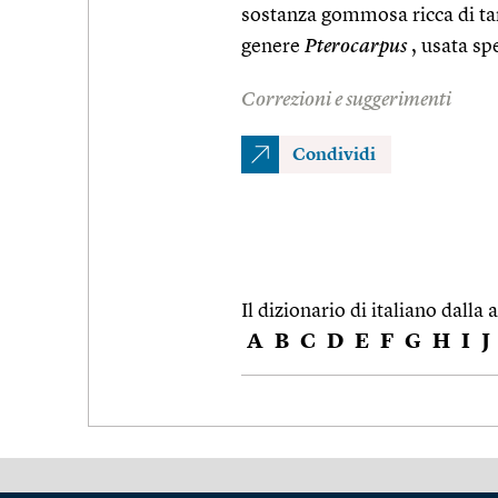
sostanza gommosa ricca di tan
genere
Pterocarpus
, usata spe
Correzioni e suggerimenti
Condividi
Il dizionario di italiano dalla a
A
B
C
D
E
F
G
H
I
J