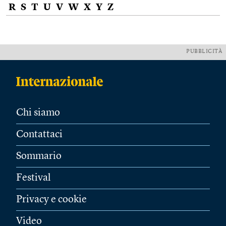
R
S
T
U
V
W
X
Y
Z
PUBBLICITÀ
Chi siamo
Contattaci
Sommario
Festival
Privacy e cookie
Video