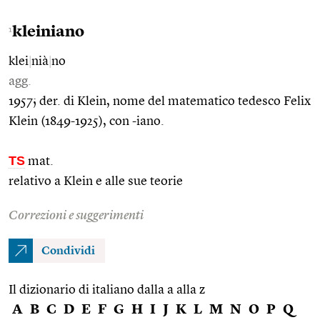
kleiniano
1
klei
|
nià
|
no
agg.
1957; der. di Klein, nome del matematico tedesco Felix
Klein (1849-1925), con -iano.
TS
mat.
relativo a Klein e alle sue teorie
Correzioni e suggerimenti
Condividi
Il dizionario di italiano dalla a alla z
A
B
C
D
E
F
G
H
I
J
K
L
M
N
O
P
Q