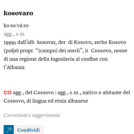
kosovaro
ko
|
so
|
và
|
ro
agg., s.m.
1999; dall’alb. kosovar, der. di Kosovo, serbo Kosovo
(polje) propr. “(campo) dei merli”, it. Cossovo, nome
di una regione della Iugoslavia al confine con
l’Albania.
CO
agg., del Cossovo
|
agg., s.m., nativo o abitante del
Cossovo, di lingua ed etnia albanese
Correzioni e suggerimenti
Condividi