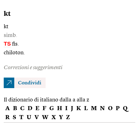
kt
kt
simb.
TS
fis.
chiloton.
Correzioni e suggerimenti
Condividi
Il dizionario di italiano dalla a alla z
A
B
C
D
E
F
G
H
I
J
K
L
M
N
O
P
Q
R
S
T
U
V
W
X
Y
Z