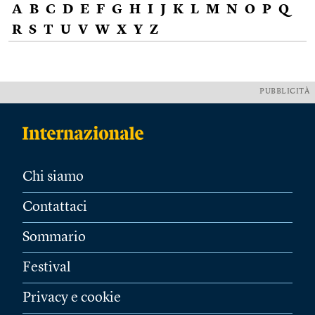
A
B
C
D
E
F
G
H
I
J
K
L
M
N
O
P
Q
R
S
T
U
V
W
X
Y
Z
PUBBLICITÀ
Chi siamo
Contattaci
Sommario
Festival
Privacy e cookie