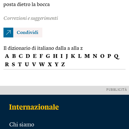
posta dietro la bocca
Correzioni e suggerimenti
Condividi
Il dizionario di italiano dalla a alla z
A
B
C
D
E
F
G
H
I
J
K
L
M
N
O
P
Q
R
S
T
U
V
W
X
Y
Z
PUBBLICITÀ
Chi siamo