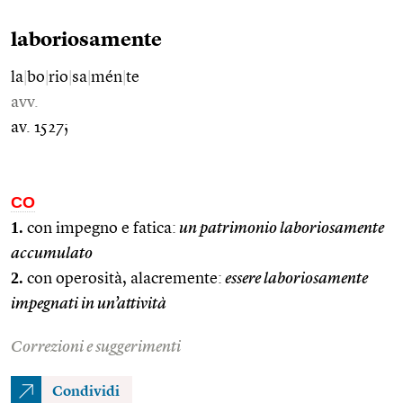
laboriosamente
la
|
bo
|
rio
|
sa
|
mén
|
te
avv.
av. 1527;
CO
1.
con impegno e fatica:
un patrimonio laboriosamente
accumulato
2.
con operosità, alacremente:
essere laboriosamente
impegnati in un’attività
Correzioni e suggerimenti
Condividi