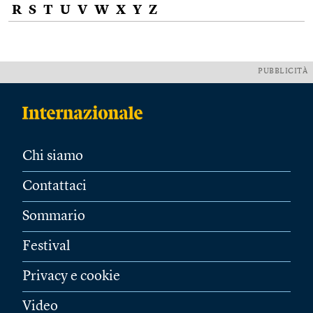
R
S
T
U
V
W
X
Y
Z
PUBBLICITÀ
Chi siamo
Contattaci
Sommario
Festival
Privacy e cookie
Video