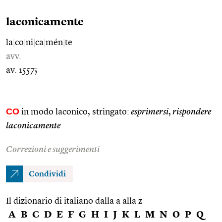
laconicamente
la
|
co
|
ni
|
ca
|
mén
|
te
avv.
av. 1557;
CO
in modo laconico, stringato:
esprimersi
,
rispondere
laconicamente
Correzioni e suggerimenti
Condividi
Il dizionario di italiano dalla a alla z
A
B
C
D
E
F
G
H
I
J
K
L
M
N
O
P
Q