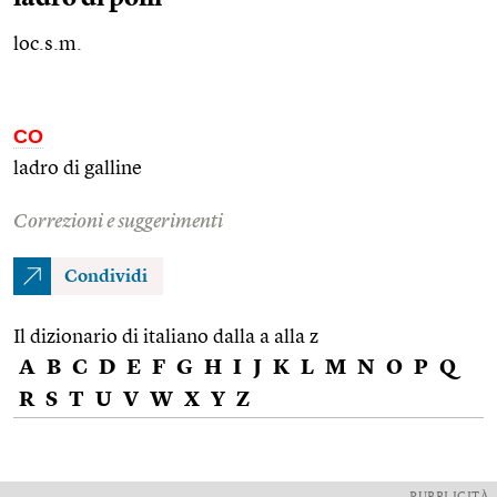
loc.s.m.
CO
ladro di galline
Correzioni e suggerimenti
Condividi
Il dizionario di italiano dalla a alla z
A
B
C
D
E
F
G
H
I
J
K
L
M
N
O
P
Q
R
S
T
U
V
W
X
Y
Z