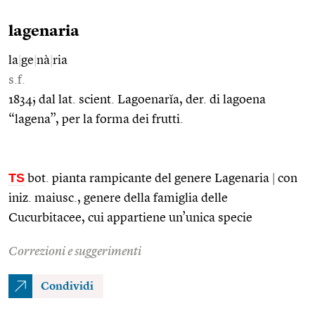
lagenaria
la
|
ge
|
nà
|
ria
s.f.
1834; dal lat. scient. Lagoenarĭa, der. di lagoena
“lagena”, per la forma dei frutti.
TS
bot. pianta rampicante del genere Lagenaria
|
con
iniz. maiusc., genere della famiglia delle
Cucurbitacee, cui appartiene un’unica specie
Correzioni e suggerimenti
Condividi