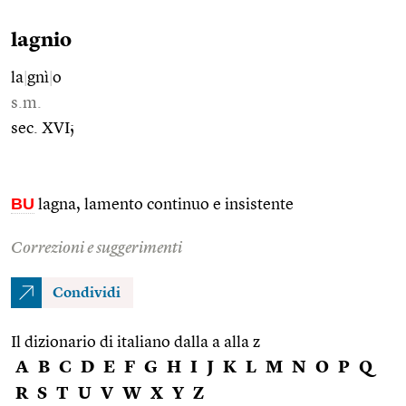
lagnio
la
|
gnì
|
o
s.m.
sec. XVI;
BU
lagna, lamento continuo e insistente
Correzioni e suggerimenti
Condividi
Il dizionario di italiano dalla a alla z
A
B
C
D
E
F
G
H
I
J
K
L
M
N
O
P
Q
R
S
T
U
V
W
X
Y
Z