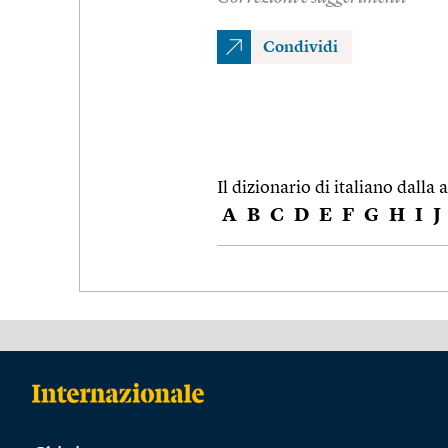
Condividi
Il dizionario di italiano dalla a
A
B
C
D
E
F
G
H
I
J