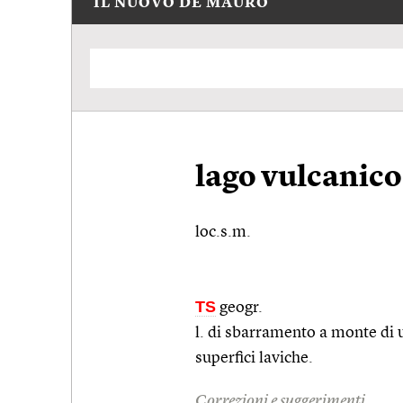
IL NUOVO DE MAURO
lago vulcanico
loc.s.m.
TS
geogr.
l. di sbarramento a monte di u
superfici laviche.
Correzioni e suggerimenti