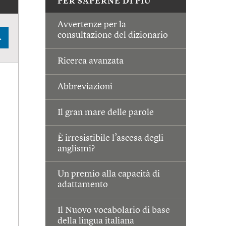
PER SAPERNE DI PIÙ
Avvertenze per la
consultazione del dizionario
A
Ricerca avanzata
Abbreviazioni
Il gran mare delle parole
È irresistibile l’ascesa degli
anglismi?
Un premio alla capacità di
adattamento
Il Nuovo vocabolario di base
della lingua italiana