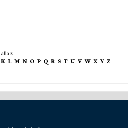
 alla z
K
L
M
N
O
P
Q
R
S
T
U
V
W
X
Y
Z