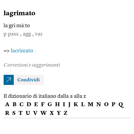
lagrimato
la
|
gri
|
mà
|
to
p.pass., agg., var.
=>
lacrimato
.
Correzioni e suggerimenti
Condividi
Il dizionario di italiano dalla a alla z
A
B
C
D
E
F
G
H
I
J
K
L
M
N
O
P
Q
R
S
T
U
V
W
X
Y
Z