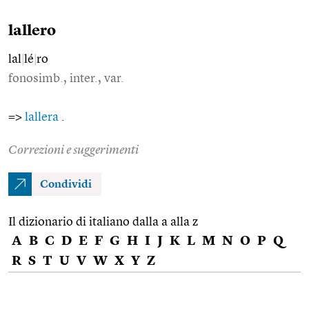
lallero
lal
|
lé
|
ro
fonosimb., inter., var.
=>
lallera
.
Correzioni e suggerimenti
Condividi
Il dizionario di italiano dalla a alla z
A
B
C
D
E
F
G
H
I
J
K
L
M
N
O
P
Q
R
S
T
U
V
W
X
Y
Z