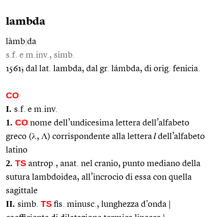
lambda
làmb
|
da
s.f. e m.inv., simb.
1561; dal lat. lambda, dal gr. lámbda, di orig. fenicia.
CO
I.
s.f. e m.inv.
1.
CO
nome dell’undicesima lettera dell’alfabeto
greco (λ, Λ) corrispondente alla lettera
l
dell’alfabeto
latino
2.
TS
antrop., anat. nel cranio, punto mediano della
sutura lambdoidea, all’incrocio di essa con quella
sagittale
II.
TS
simb.
fis. minusc., lunghezza d'onda |