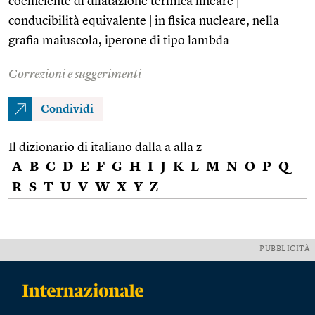
coefficiente di dilatazione termica lineare |
conducibilità equivalente | in fisica nucleare, nella
grafia maiuscola, iperone di tipo lambda
Correzioni e suggerimenti
Condividi
Il dizionario di italiano dalla a alla z
A
B
C
D
E
F
G
H
I
J
K
L
M
N
O
P
Q
R
S
T
U
V
W
X
Y
Z
PUBBLICITÀ