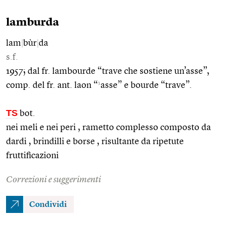
lamburda
lam
|
bùr
|
da
s.f.
1957; dal fr. lambourde “trave che sostiene un’asse”,
1
comp. del fr. ant. laon “
asse” e bourde “trave”.
TS
bot.
nei meli e nei peri , rametto complesso composto da
dardi , brindilli e borse , risultante da ripetute
fruttificazioni
Correzioni e suggerimenti
Condividi