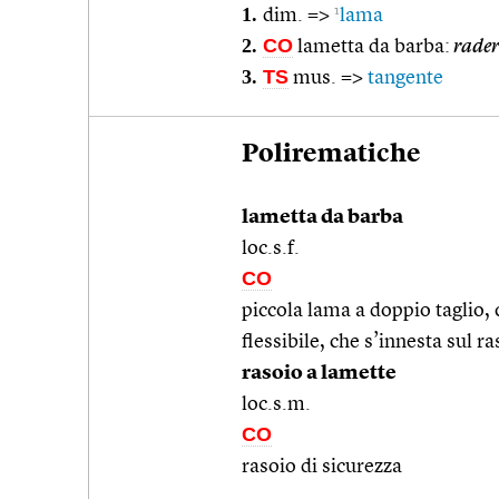
1.
1
dim. =>
lama
2.
CO
lametta da barba:
rader
3.
TS
mus. =>
tangente
Polirematiche
lametta da barba
loc.s.f.
CO
piccola lama a doppio taglio, 
flessibile, che s’innesta sul r
rasoio a lamette
loc.s.m.
CO
rasoio di sicurezza