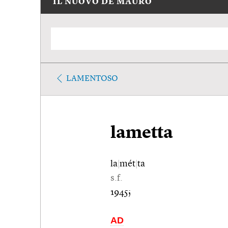
IL NUOVO DE MAURO
LAMENTOSO
lametta
la
|
mét
|
ta
s.f.
1945;
AD