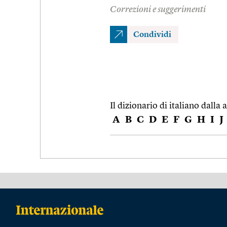
Correzioni e suggerimenti
Condividi
Il dizionario di italiano dalla a
A
B
C
D
E
F
G
H
I
J