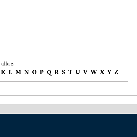
 alla z
K
L
M
N
O
P
Q
R
S
T
U
V
W
X
Y
Z