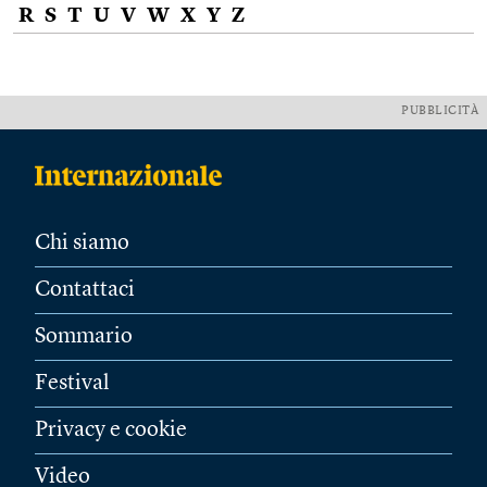
R
S
T
U
V
W
X
Y
Z
PUBBLICITÀ
Chi siamo
Contattaci
Sommario
Festival
Privacy e cookie
Video