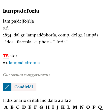
lampadeforia
lam
|
pa
|
de
|
fo
|
rì
|
a
s.f.
1834; dal gr. lampadēphoría, comp. del gr. lampás,
-ádos “fiaccola” e -phoría “-foria”.
TS
stor.
=>
lampadedromia
Correzioni e suggerimenti
Condividi
Il dizionario di italiano dalla a alla z
A
B
C
D
E
F
G
H
I
J
K
L
M
N
O
P
Q