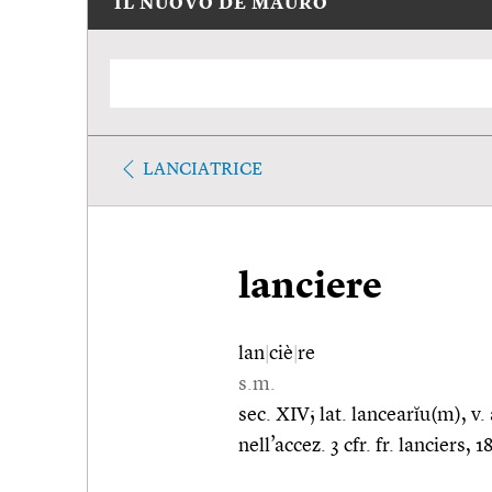
IL NUOVO DE MAURO
LANCIATRICE
lanciere
lan
|
ciè
|
re
s.m.
sec. XIV; lat. lancearĭu(m), v
nell’accez. 3 cfr. fr. lanciers, 1