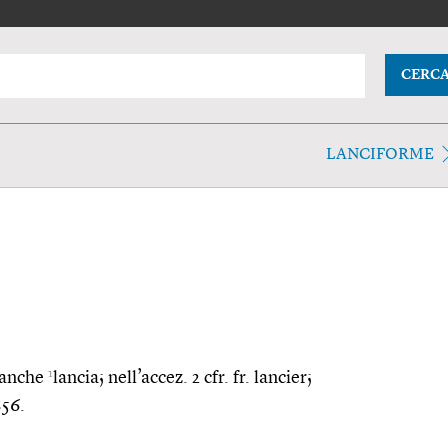
CERC
LANCIFORME
1
. anche
lancia; nell’accez. 2 cfr. fr. lancier;
856.