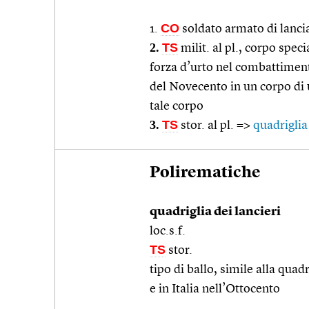
CO
1.
soldato armato di lanci
2.
TS
milit. al pl., corpo spec
forza d’urto nel combattiment
del Novecento in un corpo di 
tale corpo
3.
TS
stor. al pl. =>
quadriglia 
Polirematiche
quadriglia dei lancieri
loc.s.f.
TS
stor.
tipo di ballo, simile alla quad
e in Italia nell’Ottocento