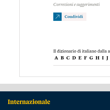
Correzioni e suggerimenti
Condividi
Il dizionario di italiano dalla a
A
B
C
D
E
F
G
H
I
J