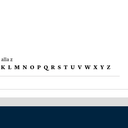
 alla z
K
L
M
N
O
P
Q
R
S
T
U
V
W
X
Y
Z