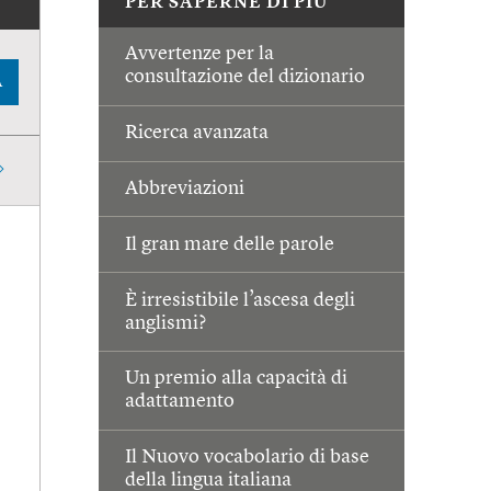
PER SAPERNE DI PIÙ
Avvertenze per la
consultazione del dizionario
A
Ricerca avanzata
Abbreviazioni
Il gran mare delle parole
È irresistibile l’ascesa degli
anglismi?
Un premio alla capacità di
adattamento
Il Nuovo vocabolario di base
della lingua italiana