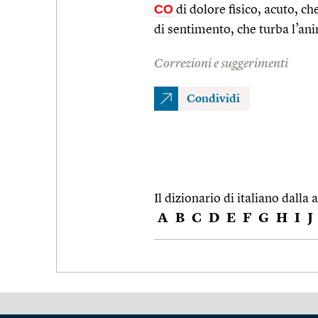
CO
di dolore fisico, acuto, che
di sentimento, che turba l’an
Correzioni e suggerimenti
Condividi
Il dizionario di italiano dalla a
A
B
C
D
E
F
G
H
I
J