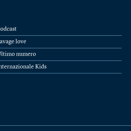
odcast
avage love
ltimo numero
nternazionale Kids