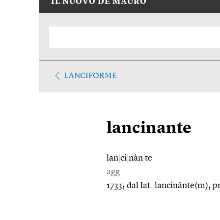
IL NUOVO DE MAURO
LANCIFORME
lancinante
lan
|
ci
|
nàn
|
te
agg.
1733; dal lat. lancinănte(m), p