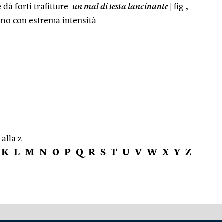
 dà forti trafitture:
un mal di testa lancinante
|
fig.,
imo con estrema intensità
 alla z
K
L
M
N
O
P
Q
R
S
T
U
V
W
X
Y
Z