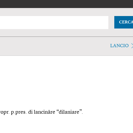
CERC
LANCIO
ropr. p.pres. di lancināre “dilaniare”.