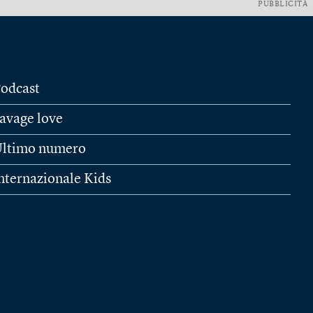
PUBBLICITÀ
odcast
avage love
ltimo numero
nternazionale Kids