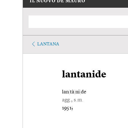
IL NUOVO DE MAURO
LANTANA
lantanide
lan
|
tà
|
ni
|
de
agg., s.m.
1951;