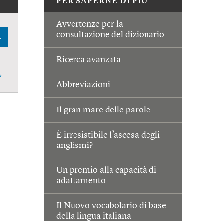
PER SAPERNE DI PIÙ
Avvertenze per la
consultazione del dizionario
A
Ricerca avanzata
Abbreviazioni
Il gran mare delle parole
È irresistibile l’ascesa degli
anglismi?
Un premio alla capacità di
adattamento
Il Nuovo vocabolario di base
della lingua italiana