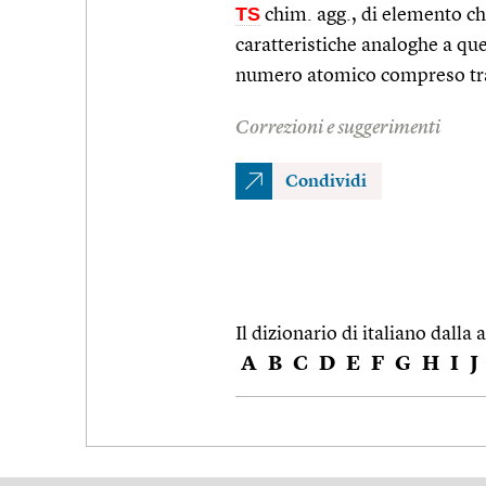
TS
chim. agg., di elemento ch
caratteristiche analoghe a que
numero atomico compreso tra
Correzioni e suggerimenti
Condividi
Il dizionario di italiano dalla a
A
B
C
D
E
F
G
H
I
J