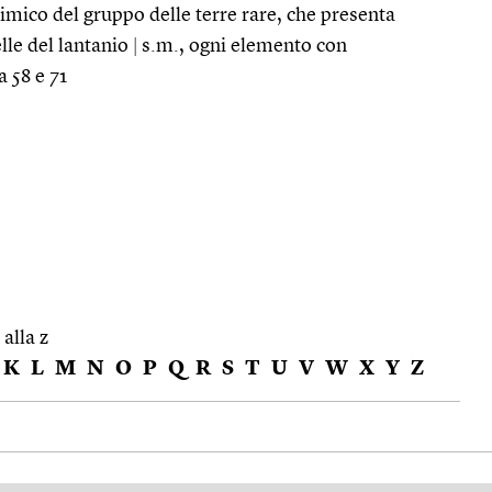
imico del gruppo delle terre rare, che presenta
lle del lantanio
|
s.m., ogni elemento con
 58 e 71
 alla z
K
L
M
N
O
P
Q
R
S
T
U
V
W
X
Y
Z