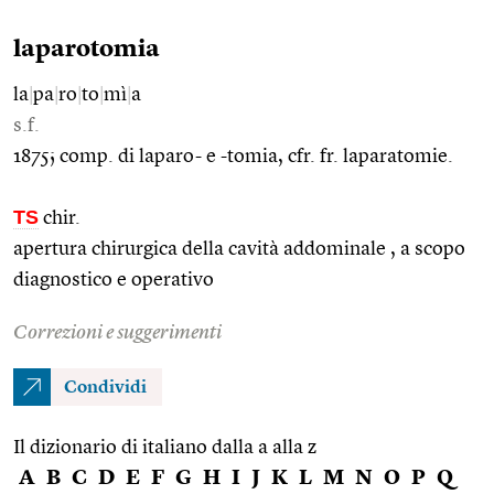
laparotomia
la
|
pa
|
ro
|
to
|
mì
|
a
s.f.
1875; comp. di laparo- e -tomia, cfr. fr. laparatomie.
TS
chir.
apertura chirurgica della cavità addominale , a scopo
diagnostico e operativo
Correzioni e suggerimenti
Condividi
Il dizionario di italiano dalla a alla z
A
B
C
D
E
F
G
H
I
J
K
L
M
N
O
P
Q