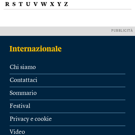
R
S
T
U
V
W
X
Y
Z
PUBBLICITÀ
Chi siamo
Contattaci
Sommario
Festival
Privacy e cookie
Video