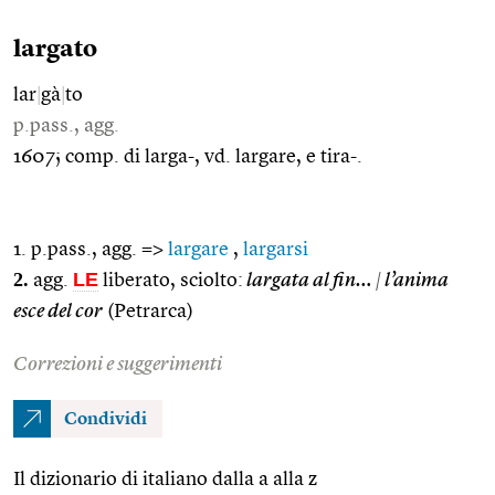
largato
lar
|
gà
|
to
p.pass., agg.
1607; comp. di larga-, vd. largare, e tira-.
1. p.pass., agg. =>
largare
,
largarsi
2.
LE
agg.
liberato, sciolto:
largata al fin…
|
l’anima
esce del cor
(Petrarca)
Correzioni e suggerimenti
Condividi
Il dizionario di italiano dalla a alla z