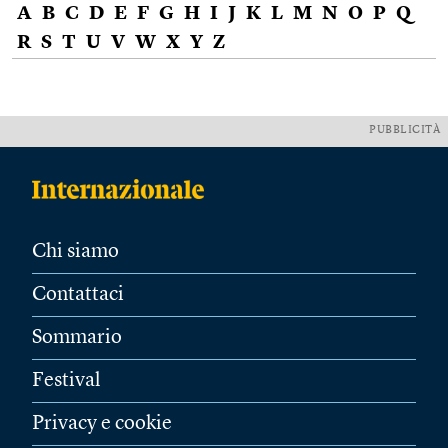
A
B
C
D
E
F
G
H
I
J
K
L
M
N
O
P
Q
R
S
T
U
V
W
X
Y
Z
PUBBLICITÀ
Chi siamo
Contattaci
Sommario
Festival
Privacy e cookie