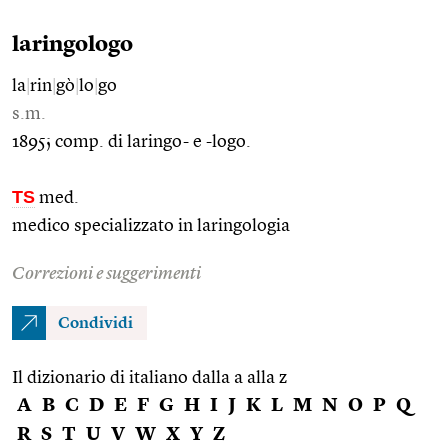
laringologo
la
|
rin
|
gò
|
lo
|
go
s.m.
1895; comp. di laringo- e -logo.
TS
med.
medico specializzato in laringologia
Correzioni e suggerimenti
Condividi
Il dizionario di italiano dalla a alla z
A
B
C
D
E
F
G
H
I
J
K
L
M
N
O
P
Q
R
S
T
U
V
W
X
Y
Z