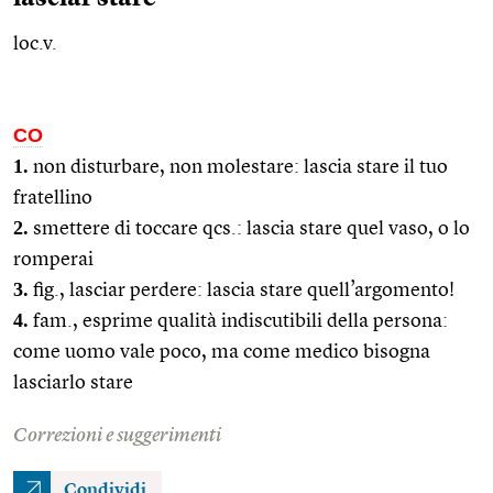
loc.v.
CO
1.
non disturbare, non molestare: lascia stare il tuo
fratellino
2.
smettere di toccare
qcs.
: lascia stare quel vaso, o lo
romperai
3.
fig.
, lasciar perdere: lascia stare quell’argomento!
4.
fam.
, esprime qualità indiscutibili della persona:
come uomo vale poco, ma come medico bisogna
lasciarlo stare
Correzioni e suggerimenti
Condividi