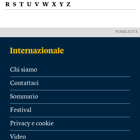
R
S
T
U
V
W
X
Y
Z
PUBBLICITÀ
Chi siamo
Contattaci
Sommario
Festival
Privacy e cookie
Video