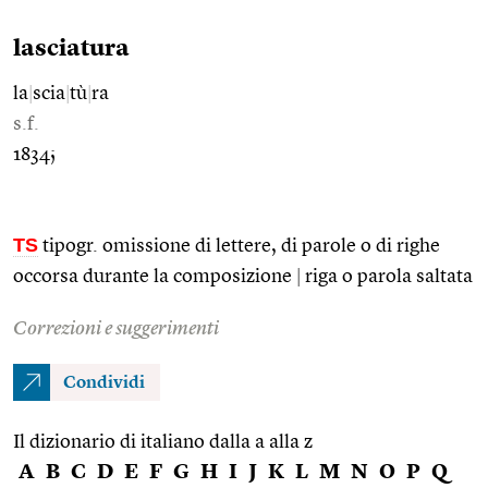
lasciatura
la
|
scia
|
tù
|
ra
s.f.
1834;
TS
tipogr. omissione di lettere, di parole o di righe
occorsa durante la composizione
|
riga o parola saltata
Correzioni e suggerimenti
Condividi
Il dizionario di italiano dalla a alla z
A
B
C
D
E
F
G
H
I
J
K
L
M
N
O
P
Q