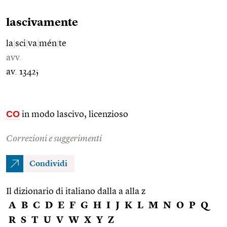
lascivamente
la
|
sci
|
va
|
mén
|
te
avv.
av. 1342;
CO
in modo lascivo, licenzioso
Correzioni e suggerimenti
Condividi
Il dizionario di italiano dalla a alla z
A
B
C
D
E
F
G
H
I
J
K
L
M
N
O
P
Q
R
S
T
U
V
W
X
Y
Z