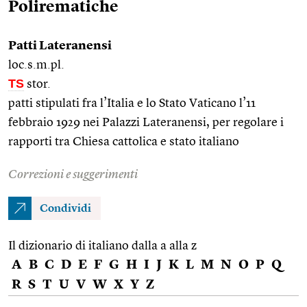
Polirematiche
Patti Lateranensi
loc.s.m.pl.
TS
stor.
patti stipulati fra l’Italia e lo Stato Vaticano l’11
febbraio 1929 nei Palazzi Lateranensi, per regolare i
rapporti tra Chiesa cattolica e stato italiano
Correzioni e suggerimenti
Condividi
Il dizionario di italiano dalla a alla z
A
B
C
D
E
F
G
H
I
J
K
L
M
N
O
P
Q
R
S
T
U
V
W
X
Y
Z