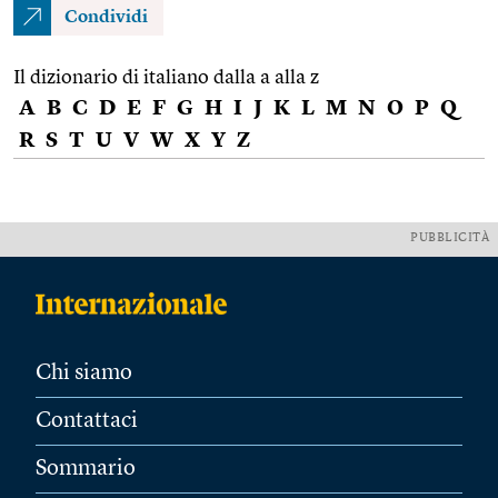
Condividi
Il dizionario di italiano dalla a alla z
A
B
C
D
E
F
G
H
I
J
K
L
M
N
O
P
Q
R
S
T
U
V
W
X
Y
Z
PUBBLICITÀ
Chi siamo
Contattaci
Sommario