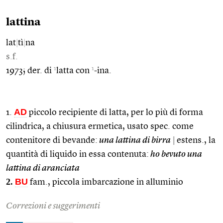
lattina
lat
|
tì
|
na
s.f.
1
1
1973; der. di
latta con
-ina.
AD
1.
piccolo recipiente di latta, per lo più di forma
cilindrica, a chiusura ermetica, usato spec. come
contenitore di bevande:
una lattina di birra
|
estens., la
quantità di liquido in essa contenuta:
ho bevuto una
lattina di aranciata
2.
BU
fam., piccola imbarcazione in alluminio
Correzioni e suggerimenti