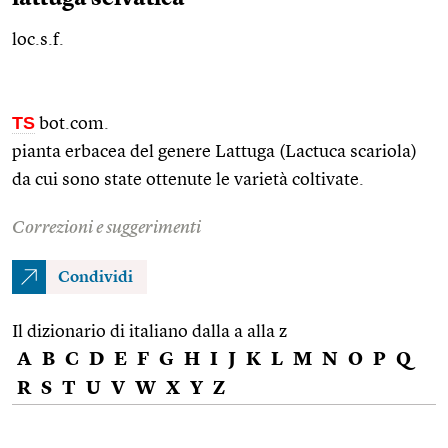
loc.s.f.
TS
bot.com.
pianta erbacea del genere Lattuga (Lactuca scariola)
da cui sono state ottenute le varietà coltivate.
Correzioni e suggerimenti
Condividi
Il dizionario di italiano dalla a alla z
A
B
C
D
E
F
G
H
I
J
K
L
M
N
O
P
Q
R
S
T
U
V
W
X
Y
Z