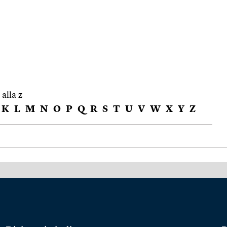
 alla z
K
L
M
N
O
P
Q
R
S
T
U
V
W
X
Y
Z