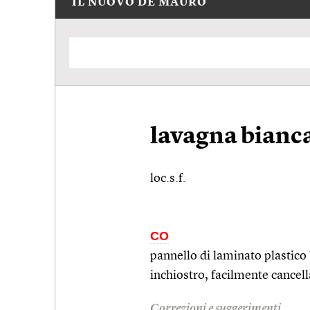
IL NUOVO DE MAURO
lavagna bianc
loc.s.f.
CO
pannello di laminato plastico 
inchiostro, facilmente cancell
Correzioni e suggerimenti