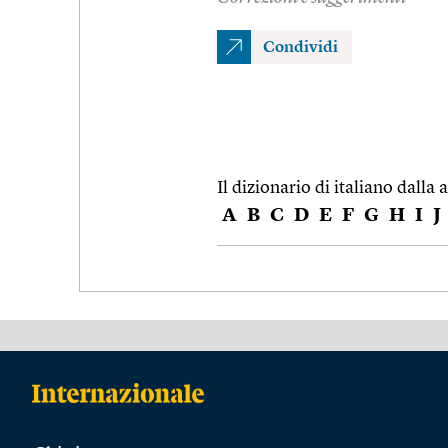
Condividi
Il dizionario di italiano dalla a
A
B
C
D
E
F
G
H
I
J