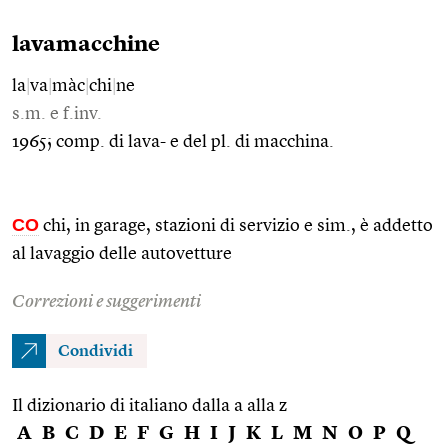
lavamacchine
la
|
va
|
màc
|
chi
|
ne
s.m. e f.inv.
1965; comp. di lava- e del pl. di macchina.
CO
chi, in garage, stazioni di servizio e sim., è addetto
al lavaggio delle autovetture
Correzioni e suggerimenti
Condividi
Il dizionario di italiano dalla a alla z
A
B
C
D
E
F
G
H
I
J
K
L
M
N
O
P
Q