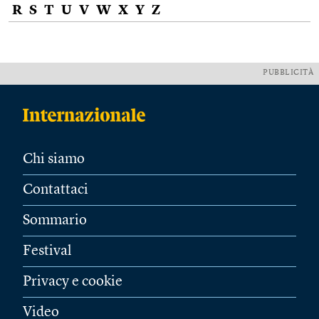
R
S
T
U
V
W
X
Y
Z
PUBBLICITÀ
Chi siamo
Contattaci
Sommario
Festival
Privacy e cookie
Video