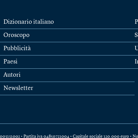
Dizionario italiano
P
Oroscopo
S
Pubblicità
U
Paesi
I
Autori
Newsletter
e 04003131002 • Partita iva 04850721004 • Capitale sociale 120.000 euro •
No