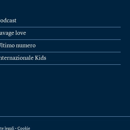
odcast
avage love
ltimo numero
nternazionale Kids
te legali
•
Cookie