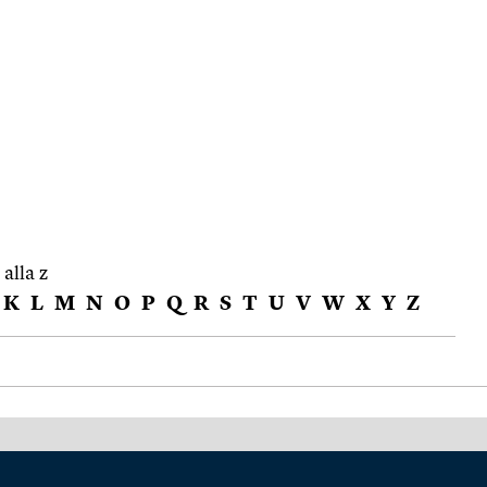
 alla z
K
L
M
N
O
P
Q
R
S
T
U
V
W
X
Y
Z