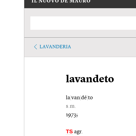
IL NUOVO DE MAURO
LAVANDERIA
lavandeto
la
|
van
|
dé
|
to
s.m.
1973;
TS
agr.