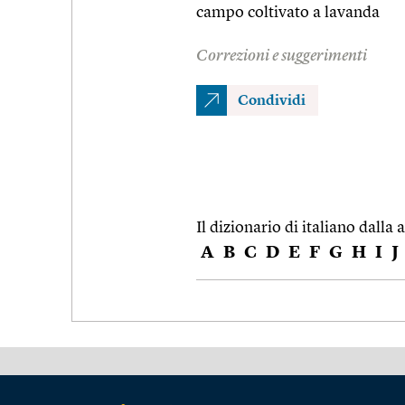
campo coltivato a lavanda
Correzioni e suggerimenti
Condividi
Il dizionario di italiano dalla a
A
B
C
D
E
F
G
H
I
J