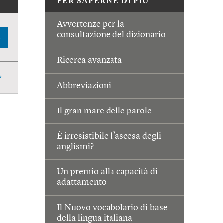
PER SAPERNE DI PIÙ
Avvertenze per la
consultazione del dizionario
A
Ricerca avanzata
Abbreviazioni
Il gran mare delle parole
È irresistibile l’ascesa degli
anglismi?
Un premio alla capacità di
adattamento
Il Nuovo vocabolario di base
della lingua italiana