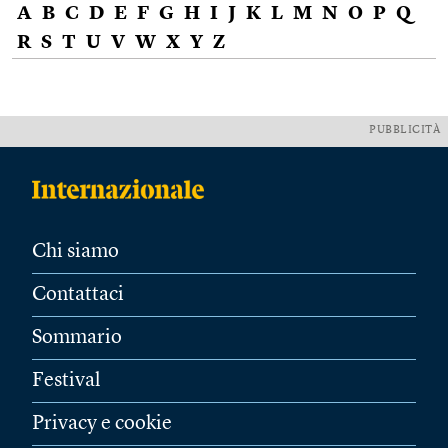
A
B
C
D
E
F
G
H
I
J
K
L
M
N
O
P
Q
R
S
T
U
V
W
X
Y
Z
PUBBLICITÀ
Chi siamo
Contattaci
Sommario
Festival
Privacy e cookie