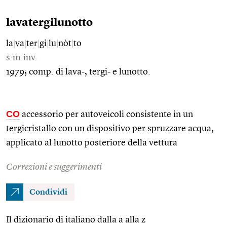
lavatergilunotto
la
|
va
|
ter
|
gi
|
lu
|
nòt
|
to
s.m.inv.
1979; comp. di lava-, tergi- e lunotto.
CO
accessorio per autoveicoli consistente in un
tergicristallo con un dispositivo per spruzzare acqua,
applicato al lunotto posteriore della vettura
Correzioni e suggerimenti
Condividi
Il dizionario di italiano dalla a alla z