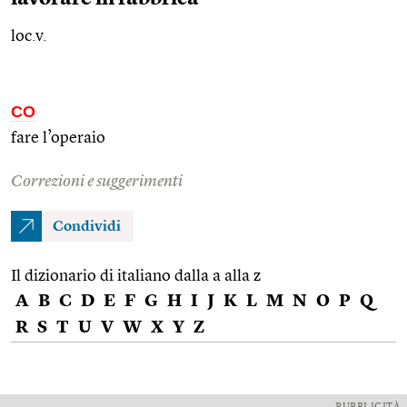
loc.v.
CO
fare l’operaio
Correzioni e suggerimenti
Condividi
Il dizionario di italiano dalla a alla z
A
B
C
D
E
F
G
H
I
J
K
L
M
N
O
P
Q
R
S
T
U
V
W
X
Y
Z