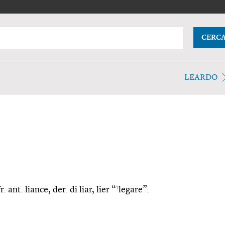
CERC
LEARDO
1
 ant. liance, der. di liar, lier “
legare”.