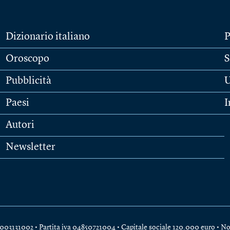
Dizionario italiano
P
Oroscopo
S
Pubblicità
U
Paesi
I
Autori
Newsletter
e 04003131002 • Partita iva 04850721004 • Capitale sociale 120.000 euro •
No