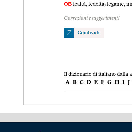
OB
lealtà, fedeltà; legame, 
Correzioni e suggerimenti
Condividi
Il dizionario di italiano dalla a
A
B
C
D
E
F
G
H
I
J