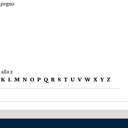
impegno
 alla z
K
L
M
N
O
P
Q
R
S
T
U
V
W
X
Y
Z