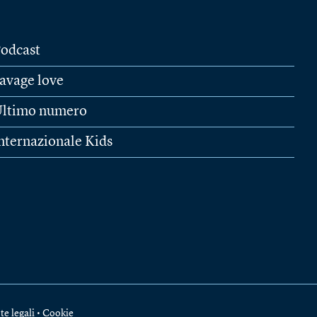
odcast
avage love
ltimo numero
nternazionale Kids
te legali
•
Cookie