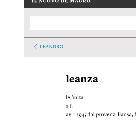
IL NUOVO DE MAURO
LEANDRO
leanza
le
|
àn
|
za
s.f.
av. 1294; dal provenz. liansa, fr.