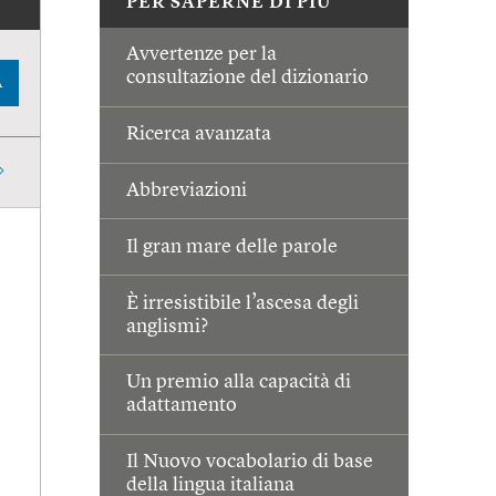
PER SAPERNE DI PIÙ
Avvertenze per la
consultazione del dizionario
A
Ricerca avanzata
Abbreviazioni
Il gran mare delle parole
È irresistibile l’ascesa degli
anglismi?
Un premio alla capacità di
adattamento
Il Nuovo vocabolario di base
della lingua italiana