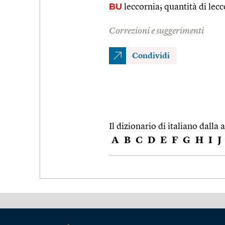
BU
leccornia; quantità di lec
Correzioni e suggerimenti
Condividi
Il dizionario di italiano dalla a
A
B
C
D
E
F
G
H
I
J