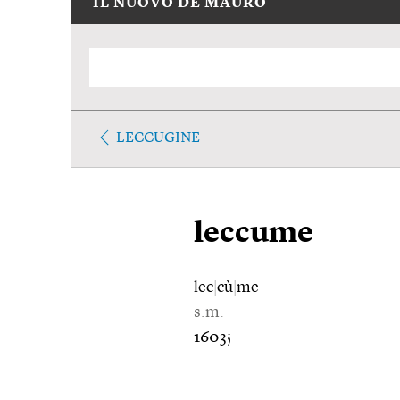
IL NUOVO DE MAURO
LECCUGINE
leccume
lec
|
cù
|
me
s.m.
1603;