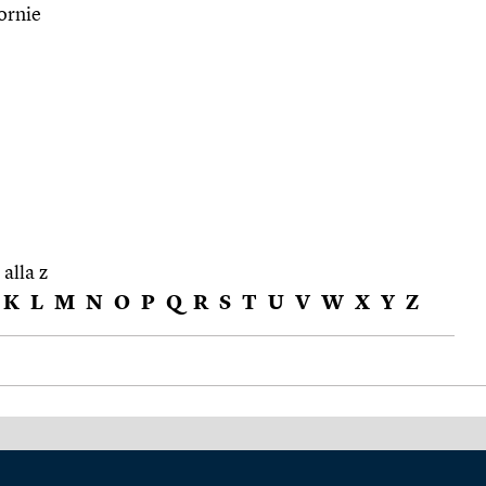
cornie
 alla z
K
L
M
N
O
P
Q
R
S
T
U
V
W
X
Y
Z