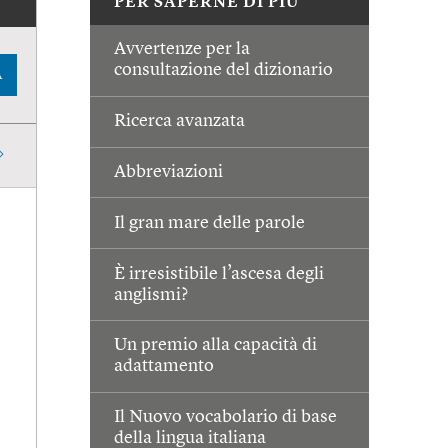
PER SAPERNE DI PIÙ
Avvertenze per la
consultazione del dizionario
A
Ricerca avanzata
Abbreviazioni
Il gran mare delle parole
È irresistibile l’ascesa degli
anglismi?
Un premio alla capacità di
adattamento
Il Nuovo vocabolario di base
della lingua italiana