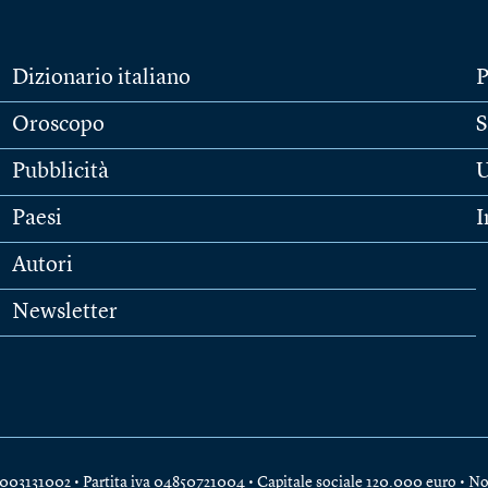
Dizionario italiano
P
Oroscopo
S
Pubblicità
U
Paesi
I
Autori
Newsletter
e 04003131002 • Partita iva 04850721004 • Capitale sociale 120.000 euro •
No