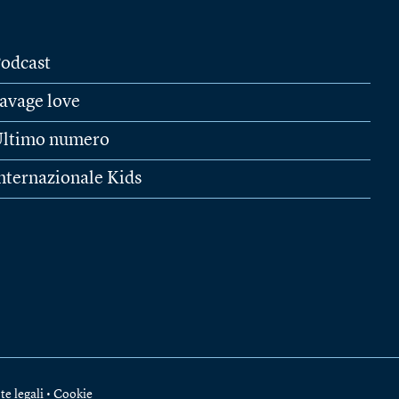
odcast
avage love
ltimo numero
nternazionale Kids
te legali
•
Cookie