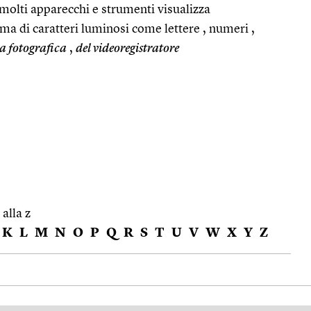
 molti apparecchi e strumenti visualizza
rma di caratteri luminosi come lettere , numeri ,
a fotografica
,
del videoregistratore
 alla z
K
L
M
N
O
P
Q
R
S
T
U
V
W
X
Y
Z