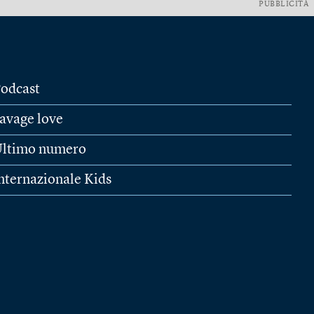
PUBBLICITÀ
odcast
avage love
ltimo numero
nternazionale Kids