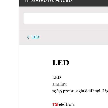
IL NUOVO DE MAURO
LED
LED
LED
s.m.inv.
1987; propr. sigla dell'ingl. 
TS
elettron.