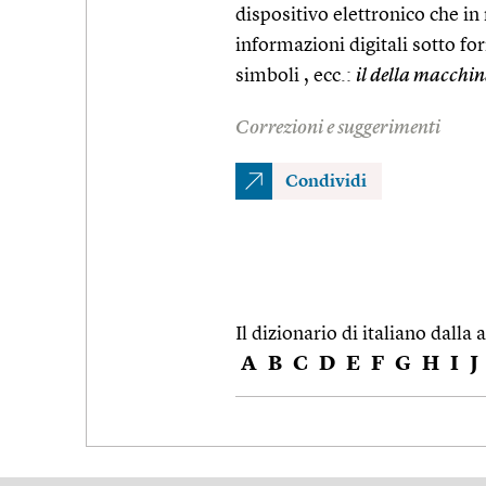
dispositivo elettronico che in
informazioni digitali sotto fo
simboli , ecc.:
il della macchin
Correzioni e suggerimenti
Condividi
Il dizionario di italiano dalla a
A
B
C
D
E
F
G
H
I
J