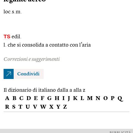
loc.s.m.
TS
edil.
l. che si consolida a contatto con l’aria
Correzioni e suggerimenti
Condividi
Il dizionario di italiano dalla a alla z
A
B
C
D
E
F
G
H
I
J
K
L
M
N
O
P
Q
R
S
T
U
V
W
X
Y
Z